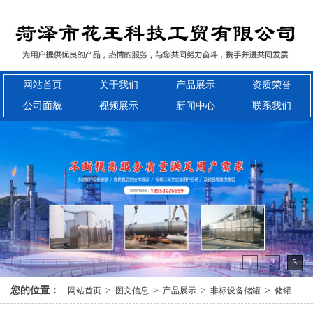
网站首页
关于我们
产品展示
资质荣誉
公司面貌
视频展示
新闻中心
联系我们
1
2
3
您的位置：
>
>
>
>
网站首页
图文信息
产品展示
非标设备储罐
储罐
油气回收装置系列
船岸安全装置
天然气净化装置
轻烃回收装置
蒸发式冷凝器
换热器
空冷器