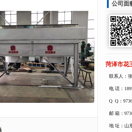
公司面
菏泽市花
联系人：
电 话：18
Q Q：973
邮 箱：9736
地 址：