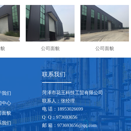
面貌
公司面貌
公司面貌
联系我们
菏泽市花王科技工贸有限公司
于我们
联系人：张经理
闻中心
电 话：18953026699
司面貌
Q Q：973693656
系我们
邮 箱：973693656@qq.com