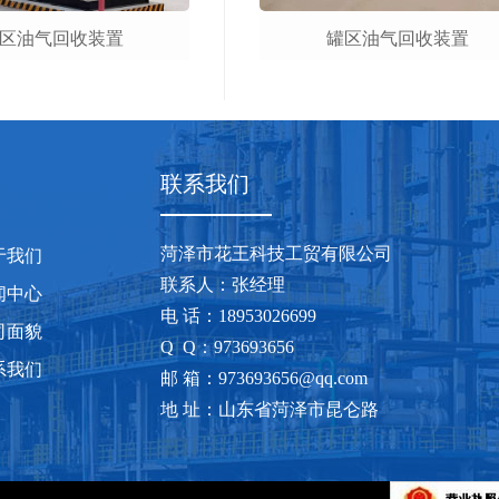
区油气回收装置
罐区油气回收装置
联系我们
菏泽市花王科技工贸有限公司
于我们
联系人：张经理
闻中心
电 话：18953026699
司面貌
Q Q：973693656
系我们
邮 箱：973693656@qq.com
地 址：山东省菏泽市昆仑路